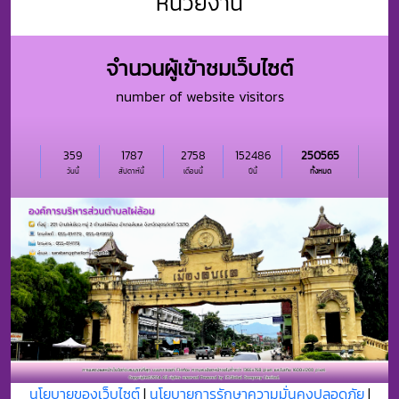
หน่วยงาน
จำนวนผู้เข้าชมเว็บไซต์
number of website visitors
359
1787
2758
152486
250565
วันนี้
สัปดาห์นี้
เดือนนี้
ปีนี้
ทั้งหมด
นโยบายของเว็บไซต์
|
นโยบายการรักษาความมั่นคงปลอดภัย
|