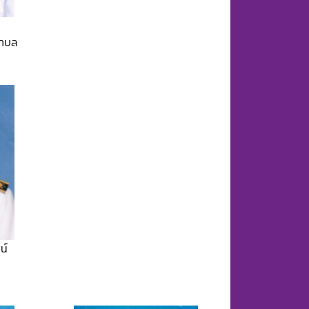
ตำบล
น์