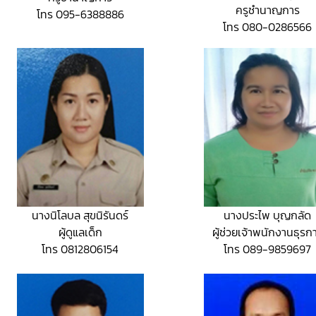
ครูชำนาญการ
โทร 095-6388886
โทร 080-0286566
นางนิโลบล สุขนิรันดร์
นางประไพ บุญกลัด
ผู้ดูแลเด็ก
ผู้ช่วยเจ้าพนักงานธุรก
โทร 0812806154
โทร 089-9859697