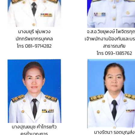
จ.ส.อ.วิชยุพงษ์ ไพจิตรก
นางมยุรี พุ่มพวง
เจ้าพนักงานป้องกันและบ
นักทรัพยากรบุคคล
สาธารณภัย
โทร 081-9714282
โทร 093-1385762
นางปุณยนุช คำไทรแก้ว
นางรัตนา รอดบุญส่ง
ครูชำนาญการ