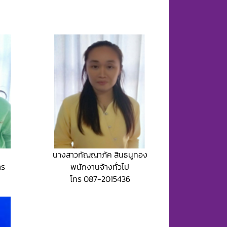
นางสาวกัญญาภัค สินธนูทอง
าร
พนักงานจ้างทั่วไป
โทร 087-2015436