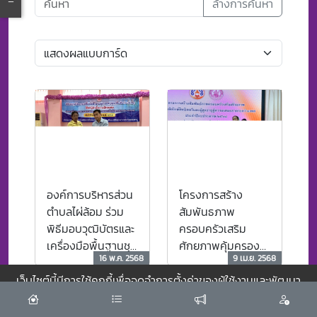
ล้างการค้นหา
องค์การบริหารส่วน
โครงการสร้าง
ตำบลไผ่ล้อม ร่วม
สัมพันธภาพ
พิธีมอบวุฒิบัตรและ
ครอบครัวเสริม
เครื่องมือพื้นฐานชุด
ศักยภาพคุ้มครอง
16 พ.ค. 2568
9 เม.ย. 2568
การฝึก (ชุดเครื่อง
พิทักษ์สิทธิสตรีและผู้
มือทำมาหากิน) ณ
สูงอายุสู่ความเสมอ
เว็บไซต์นี้มีการใช้คุกกี้เพื่อจดจำการตั้งค่าของผู้ใช้งานและพัฒนา
สำนักงานพัฒนา
ภาพระหว่างเพศ
ประสบการณ์การใช้งานของคุณให้ดียิ่งขึ้น
ยอมรับ
ฝีมือแรงงาน
ประจำปีงบประมาณ